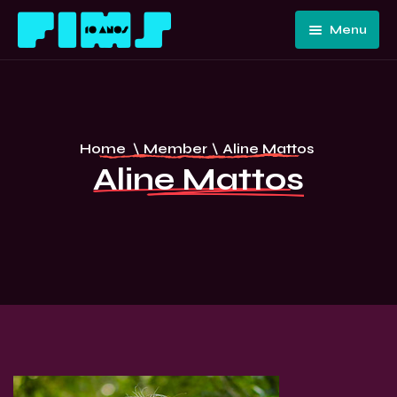
Menu
Home
Quem
Somos
Programação
Home
\
Member
\
Aline Mattos
Edições
FIMS 10
Aline Mattos
Passadas
ANOS –
Convidados
CURITIBA
E Artistas
Imprensa
Contato E
Equipe