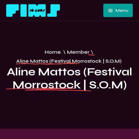
Menu
Home
Quem
Somos
Programação
Home
\
Member
\
Edições
FIMS 10
Aline Mattos (Festival Morrostock | S.O.M)
Passadas
ANOS –
Aline Mattos (Festival
Convidados
CURITIBA
Morrostock | S.O.M)
E Artistas
Imprensa
Contato E
Equipe