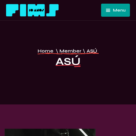
Menu
Home
Quem
Somos
Programação
Home
\
Member
\
ASÚ
Edições
FIMS 10
ASÚ
Passadas
ANOS –
Convidados
CURITIBA
E Artistas
Imprensa
Contato E
Equipe