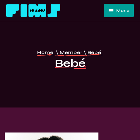
Menu
Home
Quem
Somos
Programação
Home
\
Member
\
Bebé
Edições
FIMS 10
Bebé
Passadas
ANOS –
Convidados
CURITIBA
E Artistas
Imprensa
Contato E
Equipe