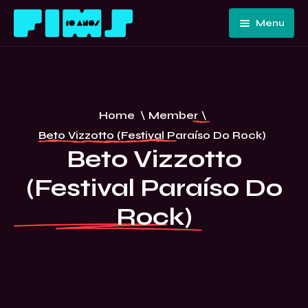
Menu
Home
Quem
Somos
Programação
Home
\
Member
\
Edições
FIMS 10
Beto Vizzotto (Festival Paraíso Do Rock)
Passadas
ANOS –
Beto Vizzotto
Convidados
CURITIBA
(Festival Paraíso Do
E Artistas
Imprensa
Rock)
Contato E
Equipe