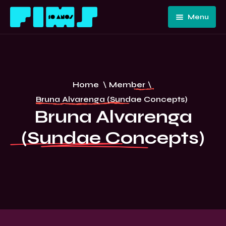
Menu
Home
Quem
Somos
Programação
Home
\
Member
\
Edições
FIMS 10
Bruna Alvarenga (Sundae Concepts)
Passadas
ANOS –
Bruna Alvarenga
Convidados
CURITIBA
(Sundae Concepts)
E Artistas
Imprensa
Contato E
Equipe