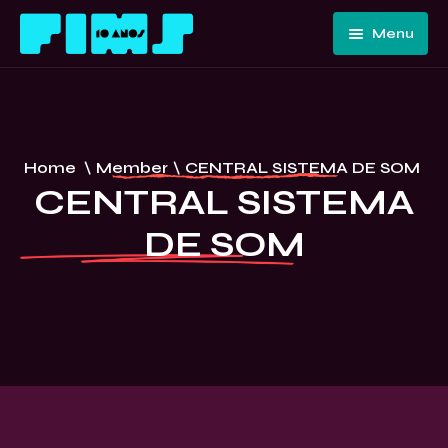
Menu
Home
Quem
Somos
Programação
Home
\
Member
\
CENTRAL SISTEMA DE SOM
Edições
FIMS 10
CENTRAL SISTEMA
Passadas
ANOS –
DE SOM
Convidados
CURITIBA
E Artistas
Imprensa
Contato E
Equipe