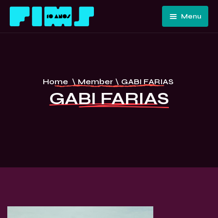
Menu
Home
Quem
Somos
Programação
Home
\
Member
\
GABI FARIAS
Edições
FIMS 10
GABI FARIAS
Passadas
ANOS –
Convidados
CURITIBA
E Artistas
Imprensa
Contato E
Equipe