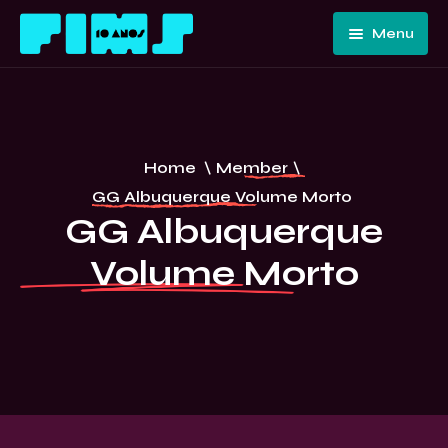
Menu
Home
Quem
Somos
Programação
Home
\
Member
\
Edições
FIMS 10
GG Albuquerque Volume Morto
Passadas
ANOS –
GG Albuquerque
Convidados
CURITIBA
Volume Morto
E Artistas
Imprensa
Contato E
Equipe