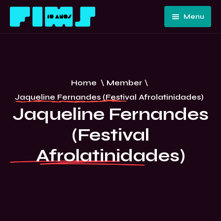
Menu
Home
Quem
Somos
Programação
Home
\
Member
\
Edições
FIMS 10
Jaqueline Fernandes (Festival Afrolatinidades)
Passadas
ANOS –
Jaqueline Fernandes
Convidados
CURITIBA
(Festival
E Artistas
Imprensa
Afrolatinidades)
Contato E
Equipe