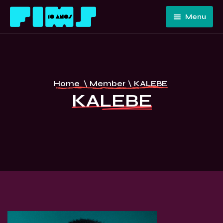
Menu
Home
Quem
Somos
Programação
Home
\
Member
\
KALEBE
Edições
FIMS 10
KALEBE
Passadas
ANOS –
Convidados
CURITIBA
E Artistas
Imprensa
Contato E
Equipe