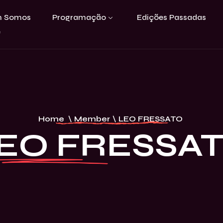
 Somos
Programação
Edições Passadas
e
Home
\
Member
\
LEO FRESSATO
EO FRESSA