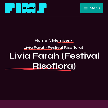
Menu
Home
Quem
Somos
Programação
Home
\
Member
\
Edições
FIMS 10
Livia Farah (Festival Risoflora)
Passadas
ANOS –
Livia Farah (Festival
Convidados
CURITIBA
Risoflora)
E Artistas
Imprensa
Contato E
Equipe