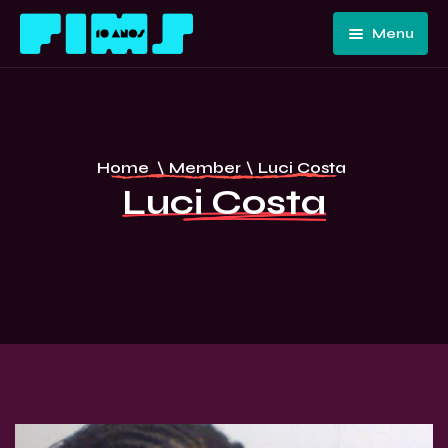
Menu
Home
Quem
Somos
Programação
Home
\
Member
\
Luci Costa
Edições
FIMS 10
Luci Costa
Passadas
ANOS –
Convidados
CURITIBA
E Artistas
Imprensa
Contato E
Equipe