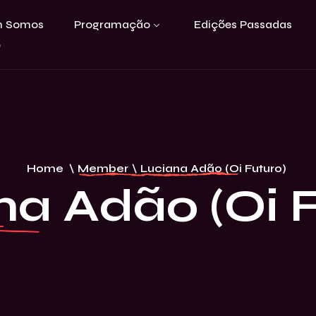
 Somos
Programação
Edições Passadas
e
Home
\
Member
\
Luciana Adão (Oi Futuro)
na Adão (Oi F