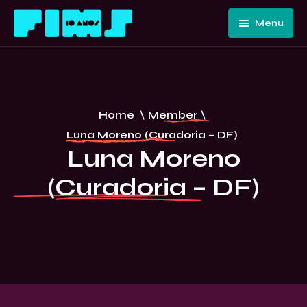
Menu
Home
Quem
Somos
Programação
Home
\
Member
\
Edições
FIMS 10
Luna Moreno (Curadoria – DF)
Passadas
ANOS –
Luna Moreno
Convidados
CURITIBA
(Curadoria – DF)
E Artistas
Imprensa
Contato E
Equipe