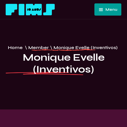
Menu
Home
Quem
Somos
Programação
Home
\
Member
\
Monique Evelle (Inventivos)
Edições
FIMS 10
Monique Evelle
Passadas
ANOS –
(Inventivos)
Convidados
CURITIBA
E Artistas
Imprensa
Contato E
Equipe