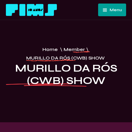
Menu
Home
Quem
Somos
Programação
Home
\
Member
\
Edições
FIMS 10
MURILLO DA RÓS (CWB) SHOW
Passadas
ANOS –
MURILLO DA RÓS
Convidados
CURITIBA
(CWB) SHOW
E Artistas
Imprensa
Contato E
Equipe