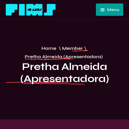
Menu
Home
Quem
Somos
Programação
Home
\
Member
\
Edições
FIMS 10
Pretha Almeida (Apresentadora)
Passadas
ANOS –
Pretha Almeida
Convidados
CURITIBA
(Apresentadora)
E Artistas
Imprensa
Contato E
Equipe