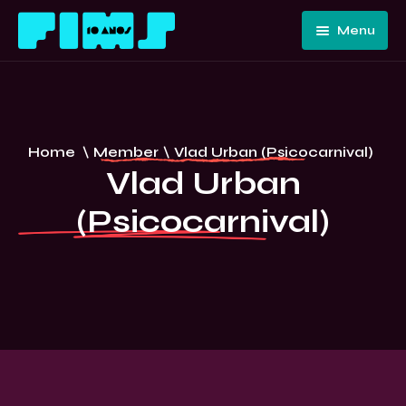
Menu
Home
Quem
Somos
Programação
Home
\
Member
\
Vlad Urban (Psicocarnival)
Edições
FIMS 10
Vlad Urban
Passadas
ANOS –
(Psicocarnival)
Convidados
CURITIBA
E Artistas
Imprensa
Contato E
Equipe