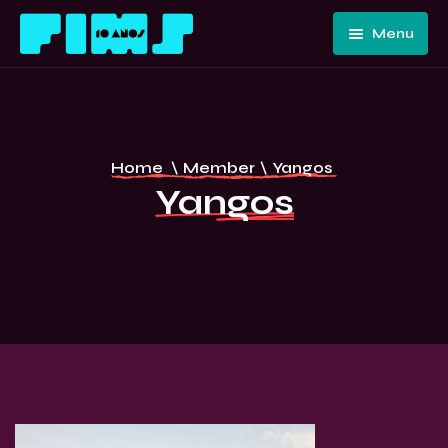
Menu
Home
Quem
Somos
Programação
Home
\
Member
\
Yangos
Edições
FIMS 10
Yangos
Passadas
ANOS –
Convidados
CURITIBA
E Artistas
Imprensa
Contato E
Equipe