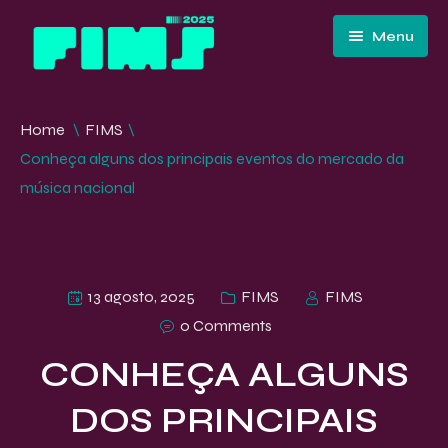
Menu
Home
Home
\
FIMS
\
Quem Somos
Conheça alguns dos principais eventos do mercado da
música nacional
Programação
Edições Passadas
FIMS 10 ANOS – CURITIBA
13 agosto, 2025
FIMS
FIMS
Convidados e Artistas
0 Comments
Imprensa
CONHEÇA ALGUNS
Contato e Equipe
DOS PRINCIPAIS