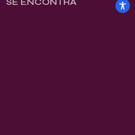
SE ENCONTRA
Conferência filiada á
Selos
Prêmios