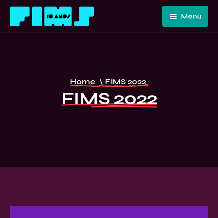
Menu
Home
Quem
Somos
Programação
Home
\
FIMS 2022
Edições
FIMS 10
FIMS 2022
Passadas
ANOS –
Convidados
CURITIBA
E Artistas
Imprensa
Contato E
Equipe