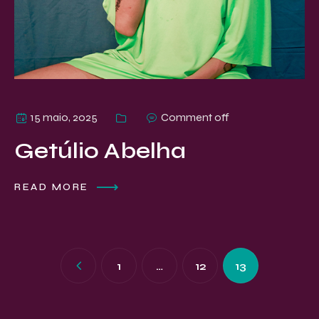
15 maio, 2025
Comment off
Getúlio Abelha
READ MORE
1
…
12
13